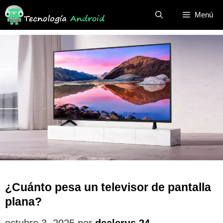
Saltar
Menú
al
contenido
¿Cuánto pesa un televisor de pantalla
plana?
octubre 3, 2025
por
dealerus 24