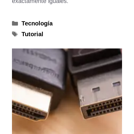
exactamente iguales.
Categorías
Tecnología
Etiquetas
Tutorial