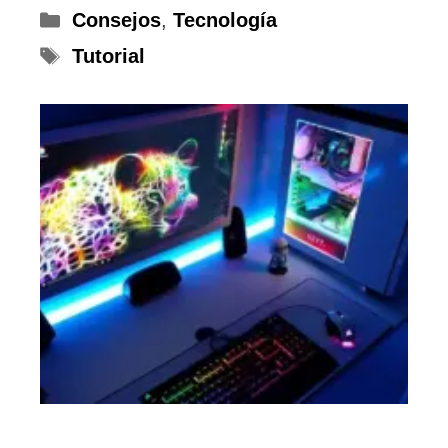
Categorías
Consejos
,
Tecnología
Etiquetas
Tutorial