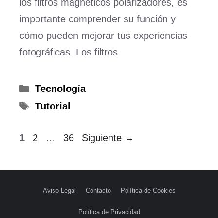
los filtros magnéticos polarizadores, es
importante comprender su función y
cómo pueden mejorar tus experiencias
fotográficas. Los filtros
Categorías
Tecnología
Etiquetas
Tutorial
Página
Página
Página
1
2
…
36
Siguiente
→
Aviso Legal
Contacto
Política de Cookies
Política de Privacidad