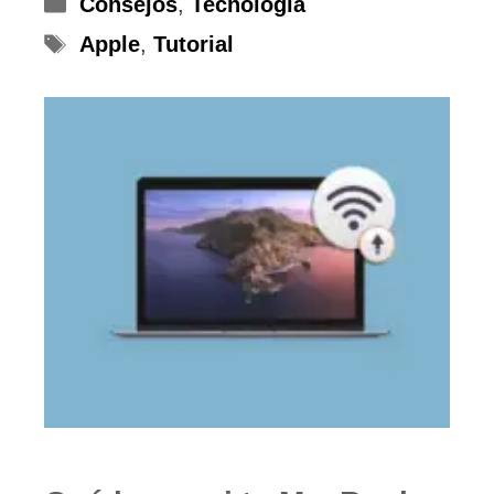
Categorías
Consejos
,
Tecnología
Etiquetas
Apple
,
Tutorial