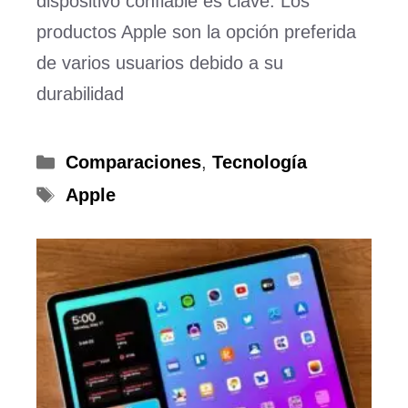
dispositivo confiable es clave. Los
productos Apple son la opción preferida
de varios usuarios debido a su
durabilidad
Categorías
Comparaciones
,
Tecnología
Etiquetas
Apple