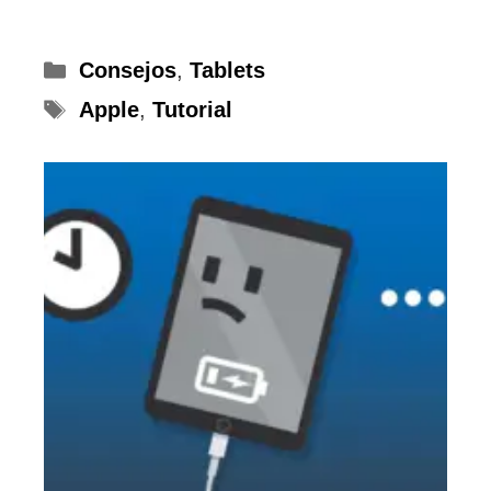
Categorías
Consejos
,
Tablets
Etiquetas
Apple
,
Tutorial