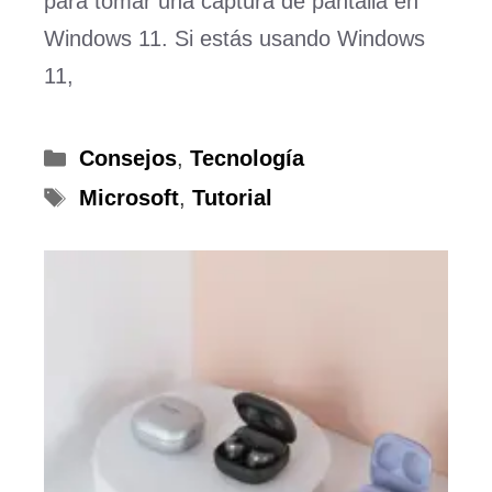
para tomar una captura de pantalla en
Windows 11. Si estás usando Windows
11,
Categorías
Consejos
,
Tecnología
Etiquetas
Microsoft
,
Tutorial