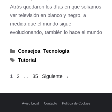
Atrás quedaron los días en que solíamos
ver televisión en blanco y negro, a
medida que el mundo sigue
evolucionando, también lo hace el mundo
Categorías
Consejos
,
Tecnología
Etiquetas
Tutorial
Página
Página
Página
1
2
…
35
Siguiente
→
Aviso Legal
Contacto
Política de Cookies