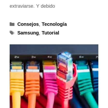
extraviarse. Y debido
Categorías
Consejos
,
Tecnología
Etiquetas
Samsung
,
Tutorial