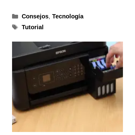
Categorías
Consejos
,
Tecnología
Etiquetas
Tutorial