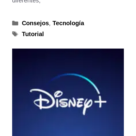
diferentes,
Categorías
Consejos
,
Tecnología
Etiquetas
Tutorial