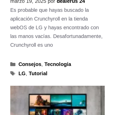
marzo 19, 2025
por
dealerus 24
Es probable que hayas buscado la
aplicación Crunchyroll en la tienda
webOS de LG y hayas encontrado con
las manos vacías. Desafortunadamente,
Crunchyroll es uno
Categorías
Consejos
,
Tecnología
Etiquetas
LG
,
Tutorial