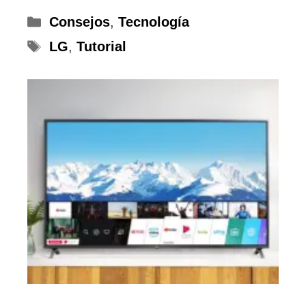
Categorías
Consejos
,
Tecnología
Etiquetas
LG
,
Tutorial