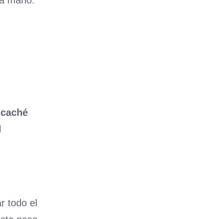
s a mano.
 caché
l
 todo el