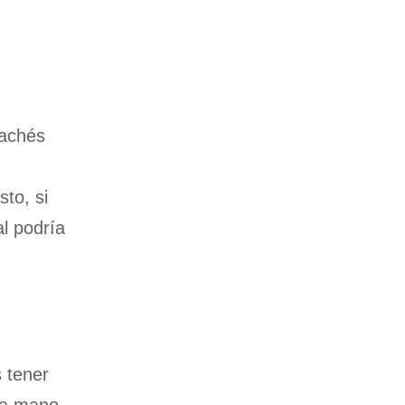
achés
to, si
l podría
 tener