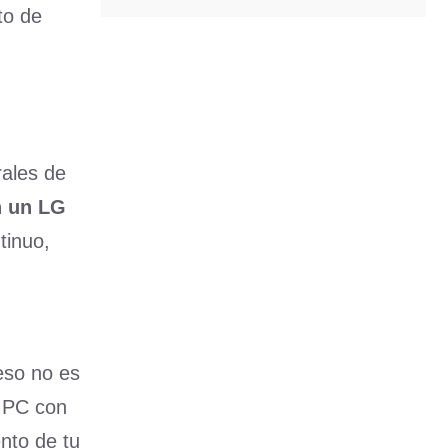
to de
rales de
n un LG
tinuo,
eso no es
 PC con
nto de tu