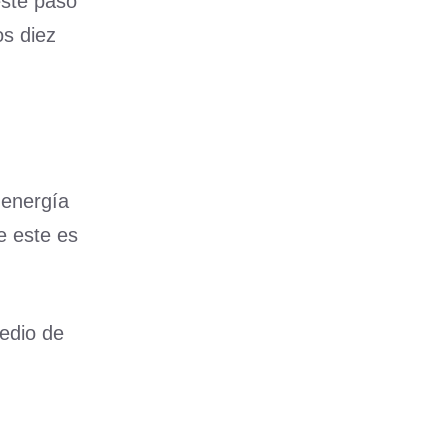
este paso
os diez
 energía
e este es
edio de