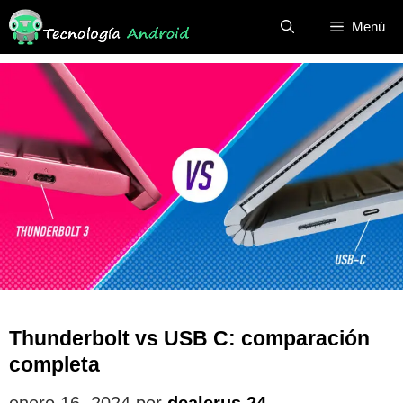
Saltar
Menú
al
contenido
Thunderbolt vs USB C: comparación
completa
enero 16, 2024
por
dealerus 24