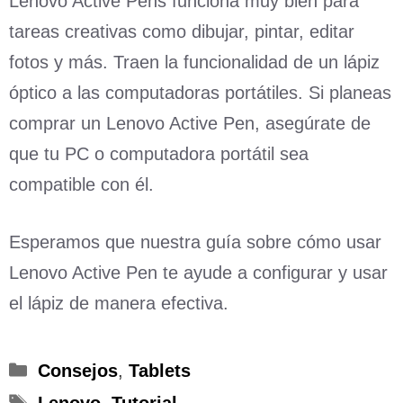
Lenovo Active Pens funciona muy bien para
tareas creativas como dibujar, pintar, editar
fotos y más. Traen la funcionalidad de un lápiz
óptico a las computadoras portátiles. Si planeas
comprar un Lenovo Active Pen, asegúrate de
que tu PC o computadora portátil sea
compatible con él.
Esperamos que nuestra guía sobre cómo usar
Lenovo Active Pen te ayude a configurar y usar
el lápiz de manera efectiva.
Categorías
Consejos
,
Tablets
Etiquetas
Lenovo
,
Tutorial