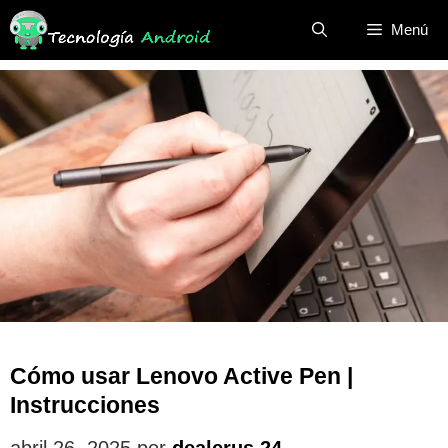
Saltar
Menú
al
contenido
Cómo usar Lenovo Active Pen |
Instrucciones
abril 26, 2025
por
dealerus 24