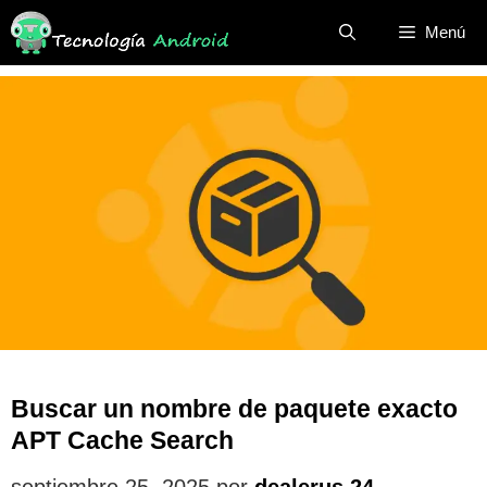
Saltar
Menú
al
contenido
Buscar un nombre de paquete exacto
APT Cache Search
septiembre 25, 2025
por
dealerus 24