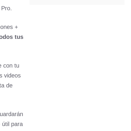
 Pro.
iones +
todos tus
e con tu
s videos
ta de
guardarán
útil para