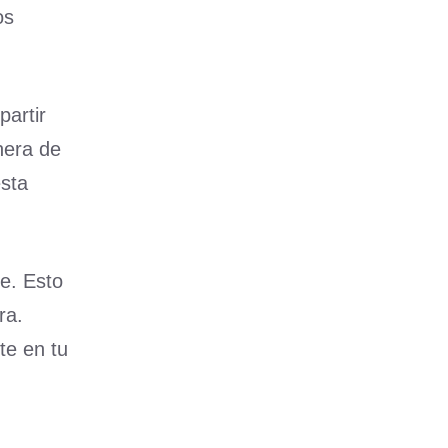
os
partir
nera de
esta
ne. Esto
ra.
te en tu