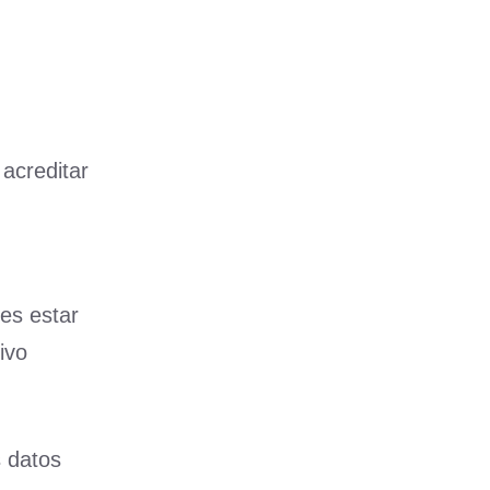
 acreditar
tes estar
ivo
s datos