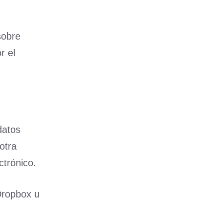
sobre
r el
datos
otra
ctrónico.
 Dropbox u