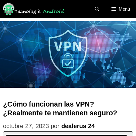
Saltar
Menú
al
contenido
¿Cómo funcionan las VPN?
¿Realmente te mantienen seguro?
octubre 27, 2023
por
dealerus 24